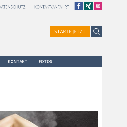
DATENSCHUTZ
KONTAKT/ANFAHRT
Suchen
STARTE JETZT
Type 2 or more cha
KONTAKT
FOTOS