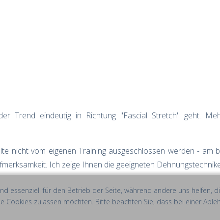
 der Trend eindeutig in Richtung "Fascial Stretch" geht. 
 sollte nicht vom eigenen Training ausgeschlossen werden - am
ufmerksamkeit. Ich zeige Ihnen die geeigneten Dehnungstechnik
ind essenziell für den Betrieb der Seite, während andere uns helfen,
die Cookies zulassen möchten. Bitte beachten Sie, dass bei einer Able