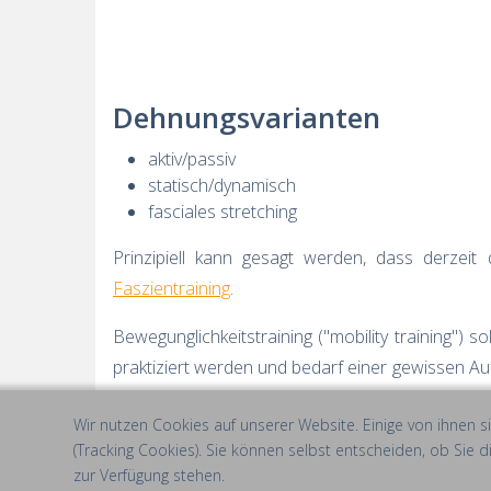
Dehnungsvarianten
aktiv/passiv
statisch/dynamisch
fasciales stretching
Prinzipiell kann gesagt werden, dass derzeit
Faszientraining
.
Bewegunglichkeitstraining ("mobility training")
praktiziert werden und bedarf einer gewissen A
"mobility training" sonst noch beachten sollten.
Wir nutzen Cookies auf unserer Website. Einige von ihnen s
(Tracking Cookies). Sie können selbst entscheiden, ob Sie 
zur Verfügung stehen.