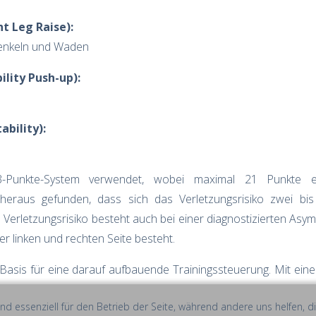
t Leg Raise):
henkeln und Waden
ility Push-up):
ability):
3-Punkte-System verwendet, wobei maximal 21 Punkte 
 heraus gefunden, dass sich das Verletzungsrisiko zwei b
 Verletzungsrisiko besteht auch bei einer diagnostizierten Asy
 linken und rechten Seite besteht.
 Basis für eine darauf aufbauende Trainingssteuerung. Mit eine
.
ind essenziell für den Betrieb der Seite, während andere uns helfen,