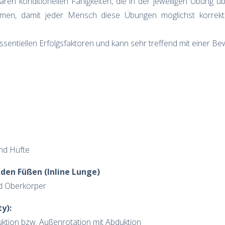
en konditionellen Fähigkeiten, die in der jeweiligen Übung 
mmen, damit jeder Mensch diese Übungen möglichst korre
essentiellen Erfolgsfaktoren und kann sehr treffend mit einer B
und Hüfte
iden Füßen (Inline Lunge)
und Oberkörper
y):
ktion bzw. Außenrotation mit Abduktion