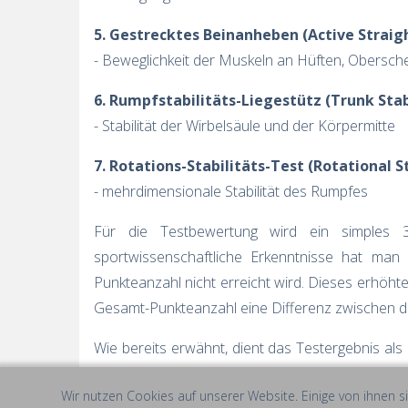
5. Gestrecktes Beinanheben (Active Straigh
- Beweglichkeit der Muskeln an Hüften, Obersc
6. Rumpfstabilitäts-Liegestütz (Trunk Stab
- Stabilität der Wirbelsäule und der Körpermitte
7. Rotations-Stabilitäts-Test (Rotational St
- mehrdimensionale Stabilität des Rumpfes
Für die Testbewertung wird ein simples 
sportwissenschaftliche Erkenntnisse hat man
Punkteanzahl nicht erreicht wird. Dieses erhöhte
Gesamt-Punkteanzahl eine Differenz zwischen der
Wie bereits erwähnt, dient das Testergebnis als
die Behebung der gemessenen Defizite abgezielt
Wir nutzen Cookies auf unserer Website. Einige von ihnen s