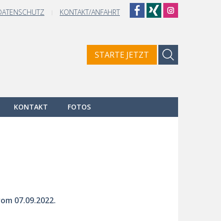
DATENSCHUTZ
KONTAKT/ANFAHRT
Suchen
STARTE JETZT
Type 2 or more cha
KONTAKT
FOTOS
vom 07.09.2022.