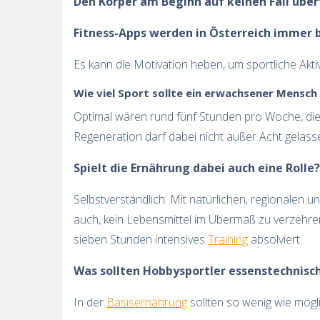
Den Körper am Beginn auf keinen Fall übe
Fitness-Apps werden in Österreich immer b
Es kann die Motivation heben, um sportliche Aktiv
Wie viel Sport sollte ein erwachsener Mensc
Optimal wären rund fünf Stunden pro Woche, di
Regeneration darf dabei nicht außer Acht gelasse
Spielt die Ernährung dabei auch eine Rolle?
Selbstverständlich. Mit natürlichen, regionalen 
auch, kein Lebensmittel im Übermaß zu verzehren
sieben Stunden intensives
Training
absolviert.
Was sollten Hobbysportler essenstechnis
In der
Basisernährung
sollten so wenig wie mögli